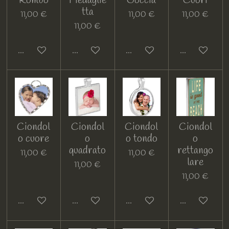
Rombo
Medaglie
Goccia
Cuori
tta
11,00 €
11,00 €
11,00 €
11,00 €
Guarda i dettagli
Guarda i dettagli
Guarda i dettagli
Guarda i detta
Ciondol
Ciondol
Ciondol
Ciondol
o cuore
o
o tondo
o
quadrato
rettango
11,00 €
11,00 €
lare
11,00 €
11,00 €
Guarda i dettagli
Guarda i dettagli
Guarda i dettagli
Guarda i detta