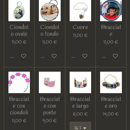
Ciondol
Ciondol
Cuore
Braccial
o ovale
o tondo
e
11,00 €
11,00 €
11,00 €
11,00 €
Guarda i dettagli
Guarda i dettagli
Guarda i dettagli
Guarda i detta
Braccial
Braccial
Braccial
Braccial
e con
e con
e largo
e oro
ciondoli
punte
8,00 €
14,00 €
11,00 €
9,00 €