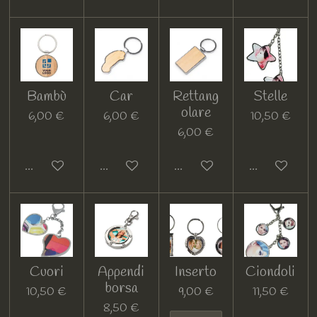
Bambù
Car
Rettang
Stelle
olare
6,00 €
6,00 €
10,50 €
6,00 €
Guarda i dettagli
Guarda i dettagli
Guarda i dettagli
Guarda i detta
Cuori
Appendi
Inserto
Ciondoli
borsa
10,50 €
9,00 €
11,50 €
8,50 €