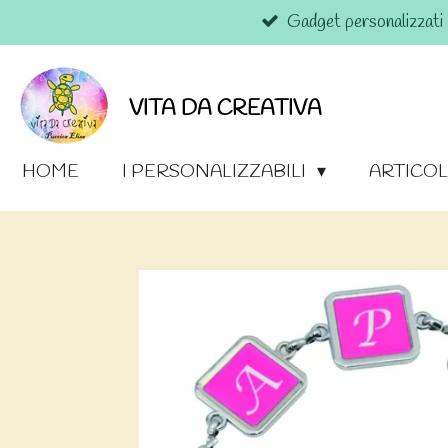
Gadget personalizzati
Vai
al
contenuto
principale
VITA DA CREATIVA
HOME
I PERSONALIZZABILI
ARTICOL