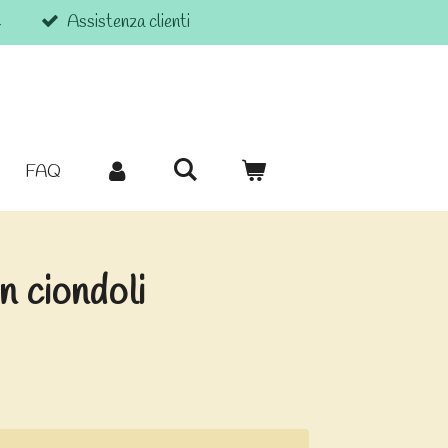
€
Assistenza clienti
FAQ
n ciondoli