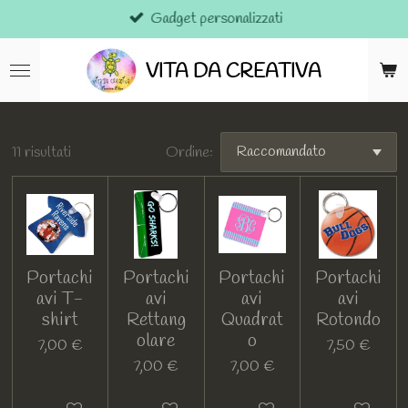
Gadget personalizzati
Vai
al
contenuto
VITA DA CREATIVA
principale
11 risultati
Ordine:
Portachi
Portachi
Portachi
Portachi
avi T-
avi
avi
avi
shirt
Rettang
Quadrat
Rotondo
olare
o
7,00 €
7,50 €
7,00 €
7,00 €