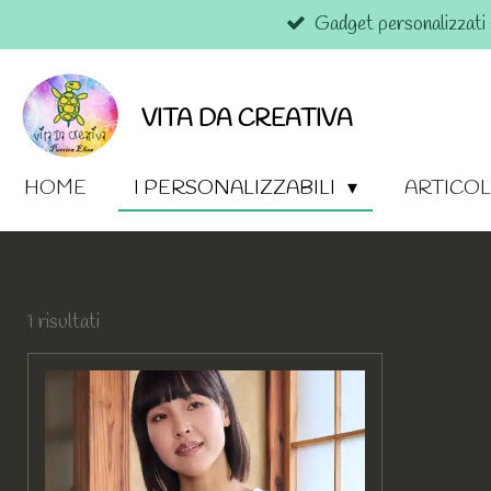
Gadget personalizzati
Vai
al
contenuto
principale
VITA DA CREATIVA
HOME
I PERSONALIZZABILI
ARTICOL
1 risultati