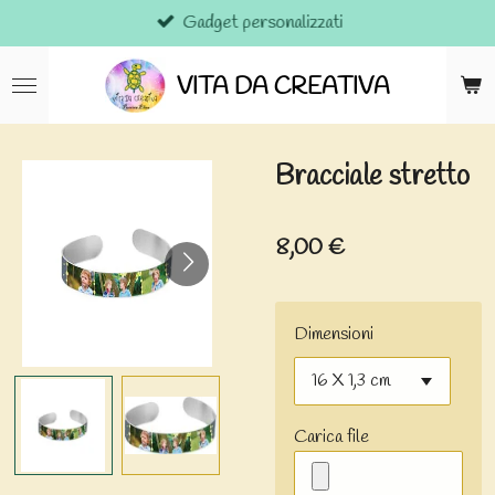
Gadget personalizzati
Vai
al
contenuto
VITA DA CREATIVA
principale
Bracciale stretto
8,00 €
Dimensioni
Carica file