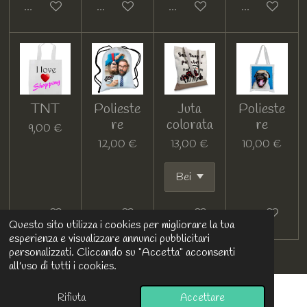
Guarda i dettagli
Guarda i dettagli
Guarda i dettagli
Guarda i detta
TNT
Polieste
Juta
Polieste
re
colorata
re
9,00 €
12,00 €
13,00 €
10,00 €
Guarda i dettagli
Guarda i dettagli
Guarda i dettagli
Guarda i detta
Questo sito utilizza i cookies per migliorare la tua
esperienza e visualizzare annunci pubblicitari
personalizzati. Cliccando su "Accetta" acconsenti
all'uso di tutti i cookies.
Rifiuta
Accettare