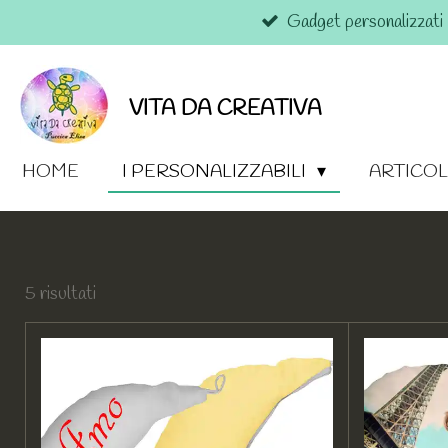
Gadget personalizzati
Vai
al
contenuto
principale
VITA DA CREATIVA
HOME
I PERSONALIZZABILI
ARTICOL
5 risultati