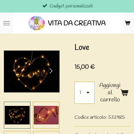
Gadget personalizzati
Vai
al
contenuto
VITA DA CREATIVA
principale
Love
15,00 €
Aggiungi
al
carrello
Codice articolo:
532985