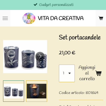
Gadget personalizzati
Vai
al
contenuto
VITA DA CREATIVA
principale
Set portacandele
21,00 €
Aggiungi
al
carrello
Codice articolo:
801869