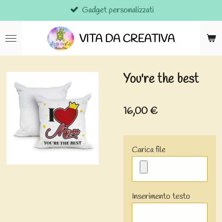
Gadget personalizzati
Vai
al
contenuto
VITA DA CREATIVA
principale
You're the best
16,00 €
Carica file
Inserimento testo