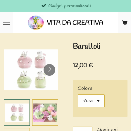
Gadget personalizzati
Vai
al
contenuto
VITA DA CREATIVA
principale
Barattoli
12,00 €
Colore
Aggiungi