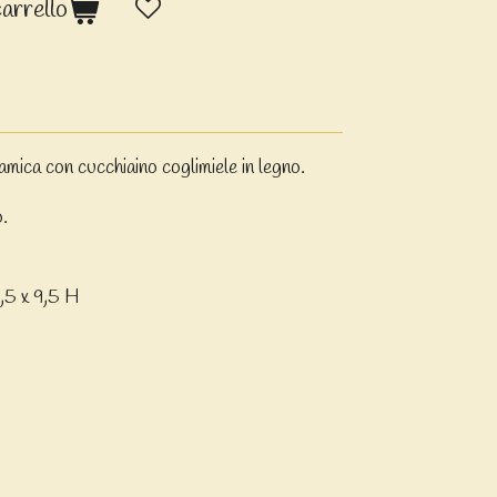
carrello
amica con cucchiaino coglimiele in legno.
.
,5 x 9,5 H