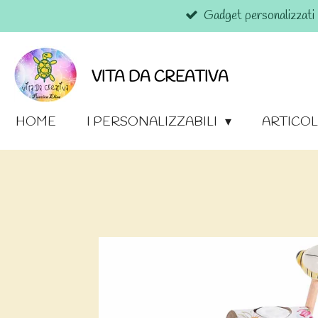
Gadget personalizzati
Vai
al
contenuto
principale
VITA DA CREATIVA
HOME
I PERSONALIZZABILI
ARTICOL