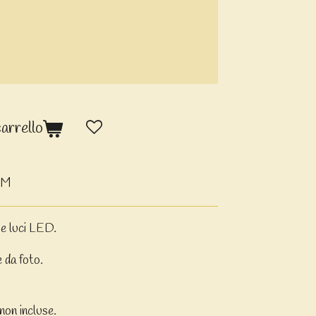
carrello
OM
 e luci LED.
e da foto.
 non incluse.