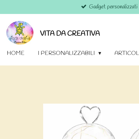
Gadget personalizzati
Vai
al
contenuto
principale
VITA DA CREATIVA
HOME
I PERSONALIZZABILI
ARTICOL