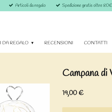
Articoli da regalo
Spedizione gratis oltre 80
I DA REGALO
RECENSIONI
CONTATTI
Campana di 
19,00 €