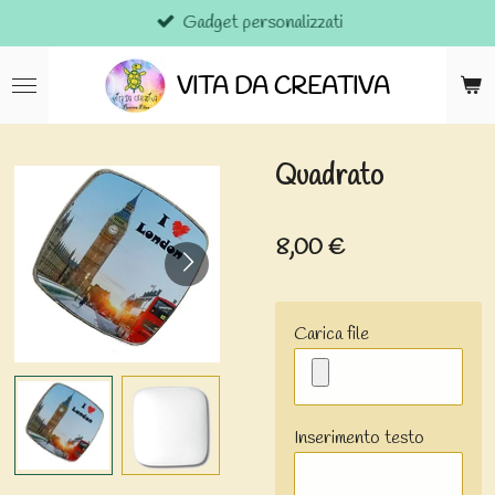
Gadget personalizzati
Vai
al
contenuto
VITA DA CREATIVA
principale
Quadrato
8,00 €
Carica file
Inserimento testo