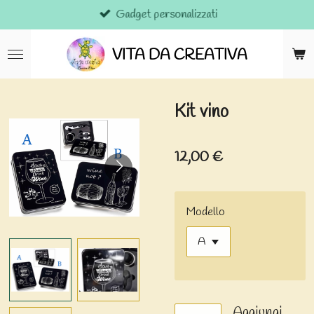
Gadget personalizzati
Vai
al
contenuto
VITA DA CREATIVA
principale
Kit vino
12,00 €
Modello
Aggiungi