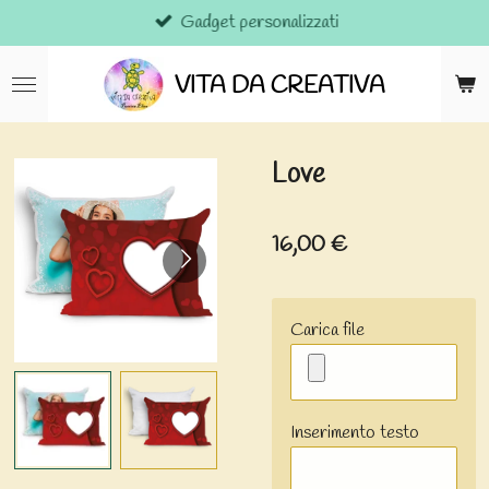
Gadget personalizzati
Vai
al
contenuto
VITA DA CREATIVA
principale
Love
16,00 €
Carica file
Inserimento testo