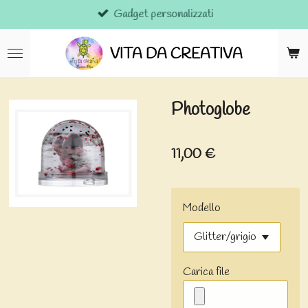
Gadget personalizzati
Vai
al
contenuto
VITA DA CREATIVA
principale
Photoglobe
11,00 €
Modello
Carica file