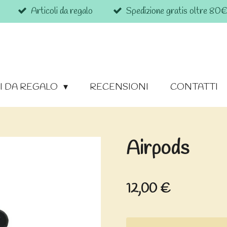
Articoli da regalo
Spedizione gratis oltre 80
I DA REGALO
RECENSIONI
CONTATTI
Airpods
12,00 €