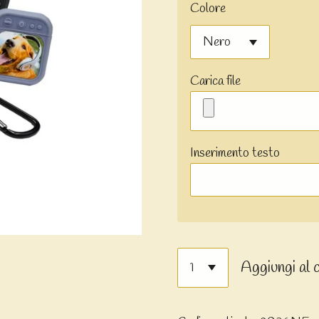
Colore
Carica file
Inserimento testo
Aggiungi al 