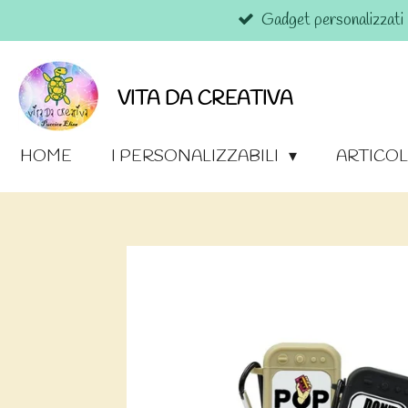
Gadget personalizzati
Vai
al
contenuto
principale
VITA DA CREATIVA
HOME
I PERSONALIZZABILI
ARTICOL