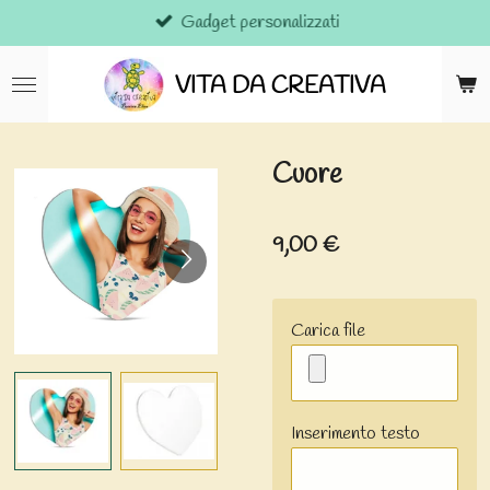
Gadget personalizzati
Vai
al
contenuto
VITA DA CREATIVA
principale
Cuore
9,00 €
Carica file
Inserimento testo