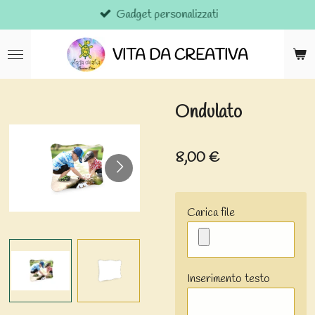
Gadget personalizzati
Vai
al
contenuto
VITA DA CREATIVA
principale
Ondulato
8,00 €
Carica file
Inserimento testo