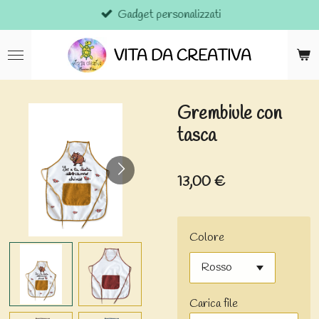
Gadget personalizzati
Vai
al
contenuto
VITA DA CREATIVA
principale
Grembiule con
tasca
13,00 €
Colore
Carica file