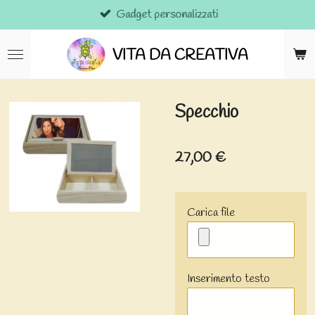
Gadget personalizzati
Vai
al
contenuto
VITA DA CREATIVA
principale
Specchio
27,00 €
Carica file
Inserimento testo