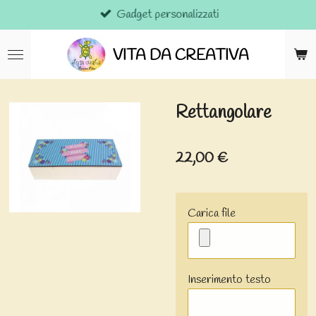
Gadget personalizzati
Vai
al
contenuto
VITA DA CREATIVA
principale
Rettangolare
22,00 €
Carica file
Inserimento testo