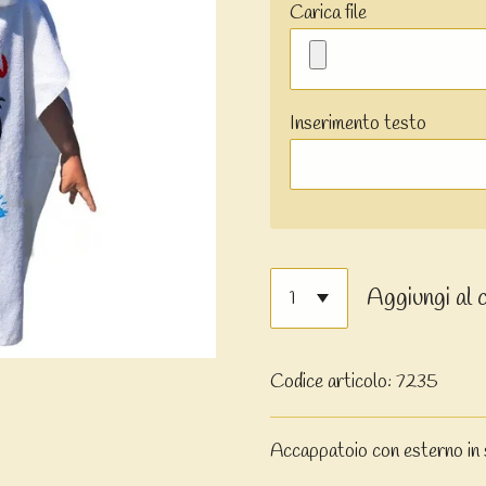
Carica file
Inserimento testo
Aggiungi al 
Codice articolo:
7235
Accappatoio con esterno in 