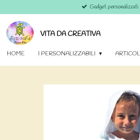
Gadget personalizzati
Vai
al
contenuto
principale
VITA DA CREATIVA
HOME
I PERSONALIZZABILI
ARTICOL