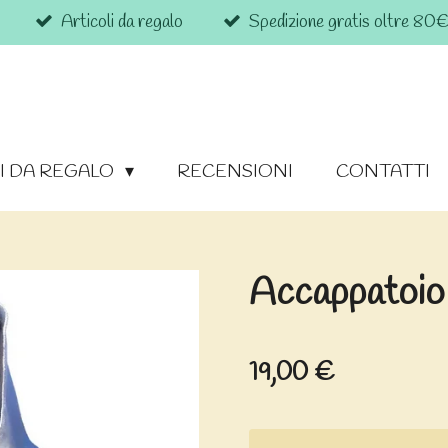
Articoli da regalo
Spedizione gratis oltre 80
I DA REGALO
RECENSIONI
CONTATTI
Accappatoio
19,00 €