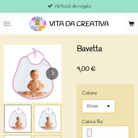
Articoli da regalo
Vai
al
contenuto
VITA DA CREATIVA
principale
Bavetta
9,00 €
Colore
Carica file