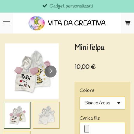
Gadget personalizzati
Vai
al
contenuto
VITA DA CREATIVA
principale
Mini felpa
10,00 €
Colore
Carica file