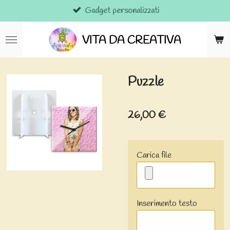
Gadget personalizzati
Vai
al
contenuto
VITA DA CREATIVA
principale
Puzzle
26,00 €
Carica file
Inserimento testo