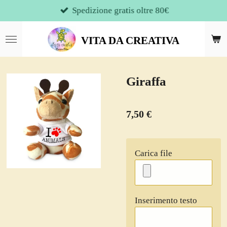
Spedizione gratis oltre 80€
Vai
al
contenuto
VITA DA CREATIVA
principale
Giraffa
7,50 €
Carica file
Inserimento testo