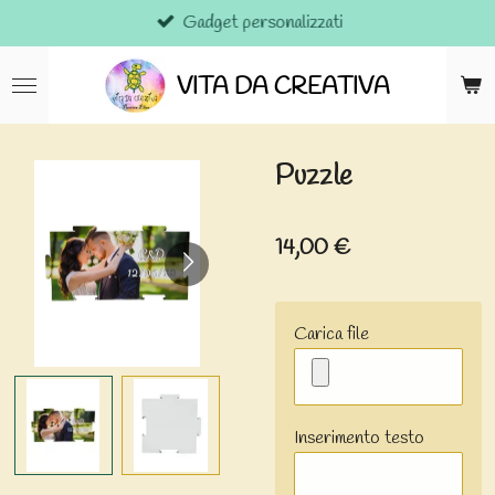
Gadget personalizzati
Vai
al
contenuto
VITA DA CREATIVA
principale
Puzzle
14,00 €
Carica file
Inserimento testo