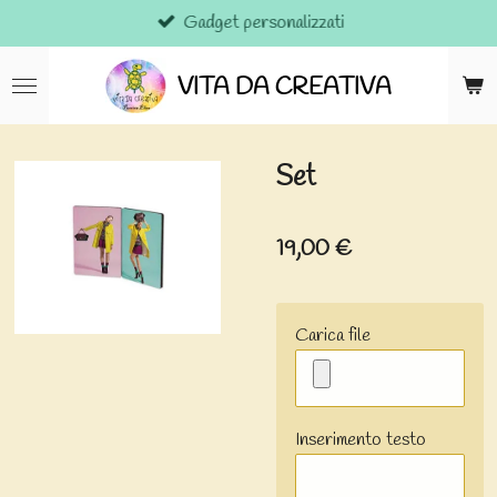
Gadget personalizzati
Vai
al
contenuto
VITA DA CREATIVA
principale
Set
19,00 €
Carica file
Inserimento testo