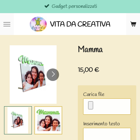
Gadget personalizzati
Vai
al
contenuto
VITA DA CREATIVA
principale
Mamma
15,00 €
Carica file
Inserimento testo