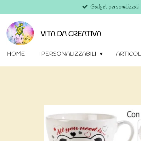
Gadget personalizzati
Vai
al
contenuto
principale
VITA DA CREATIVA
HOME
I PERSONALIZZABILI
ARTICOL