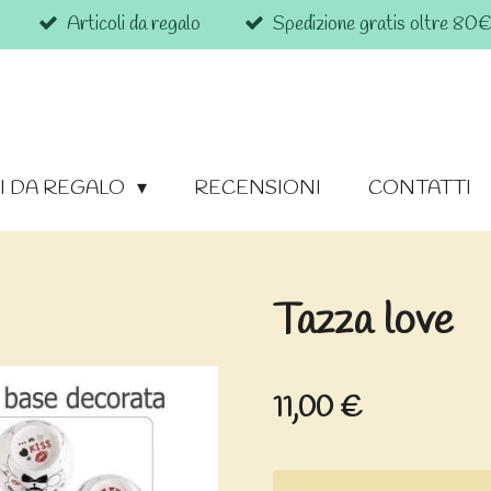
Articoli da regalo
Spedizione gratis oltre 80
I DA REGALO
RECENSIONI
CONTATTI
Tazza love
11,00 €