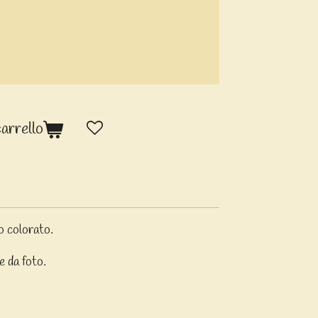
carrello
o colorato.
e da foto.