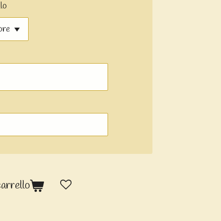
lo
carrello