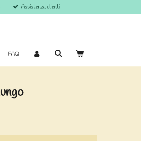
€
Assistenza clienti
FAQ
lungo