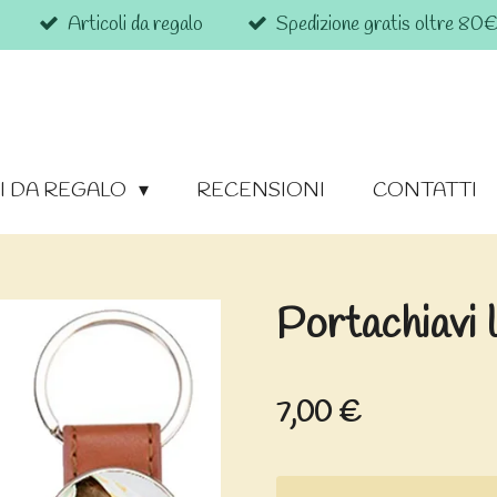
Articoli da regalo
Spedizione gratis oltre 80
I DA REGALO
RECENSIONI
CONTATTI
Portachiavi 
7,00 €