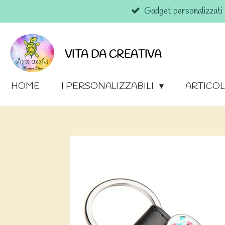
Gadget personalizzati
Vai
al
contenuto
principale
VITA DA CREATIVA
HOME
I PERSONALIZZABILI
ARTICOL