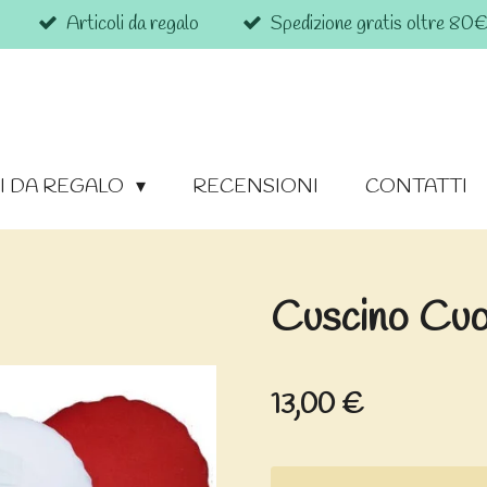
Articoli da regalo
Spedizione gratis oltre 80
I DA REGALO
RECENSIONI
CONTATTI
Cuscino Cu
13,00 €