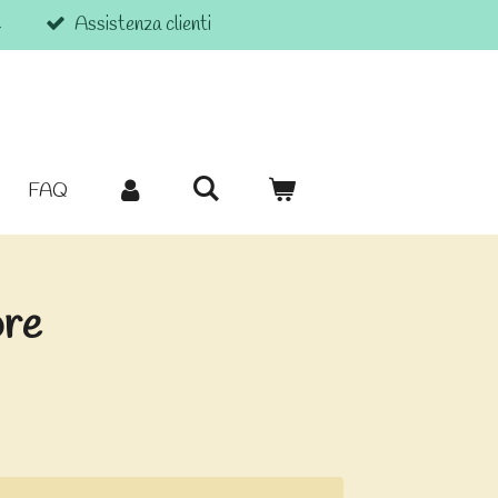
€
Assistenza clienti
FAQ
ore