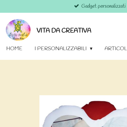
Gadget personalizzati
Vai
al
contenuto
principale
VITA DA CREATIVA
HOME
I PERSONALIZZABILI
ARTICOL