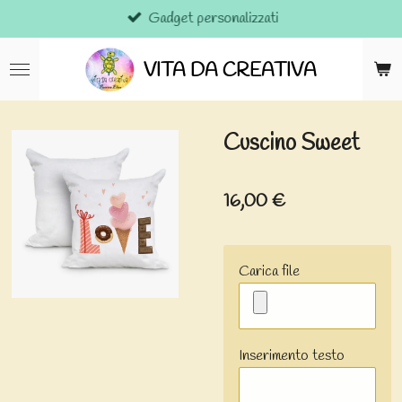
Gadget personalizzati
Vai
al
contenuto
VITA DA CREATIVA
principale
Cuscino Sweet
16,00 €
Carica file
Inserimento testo