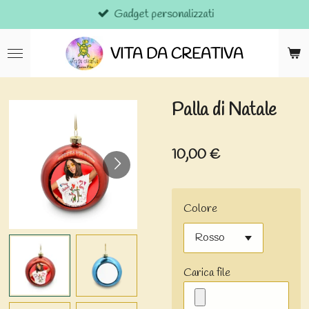
Gadget personalizzati
Vai
al
contenuto
VITA DA CREATIVA
principale
Palla di Natale
10,00 €
Colore
Carica file