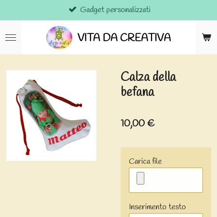
Gadget personalizzati
Vai
al
contenuto
VITA DA CREATIVA
principale
Calza della
befana
10,00 €
Carica file
Inserimento testo