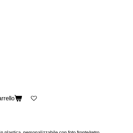
rrello
in plastica, personalizzabile con foto fronte/retro.