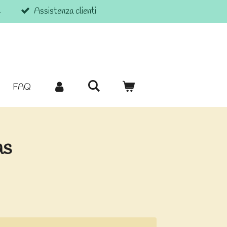
€
Assistenza clienti
FAQ
as