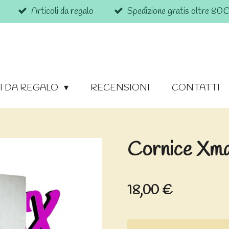
Articoli da regalo
Spedizione gratis oltre 80
I DA REGALO
RECENSIONI
CONTATTI
Cornice Xm
18,00 €