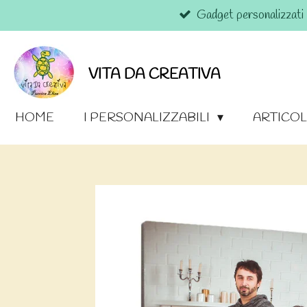
Gadget personalizzati
Vai
al
contenuto
principale
VITA DA CREATIVA
HOME
I PERSONALIZZABILI
ARTICOL