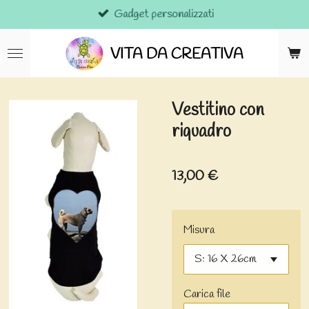
Gadget personalizzati
Vai
al
contenuto
VITA DA CREATIVA
principale
Vestitino con
riquadro
13,00 €
Misura
Carica file