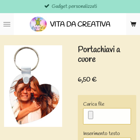
Gadget personalizzati
Vai
al
contenuto
VITA DA CREATIVA
principale
Portachiavi a
cuore
6,50 €
Carica file
Inserimento testo