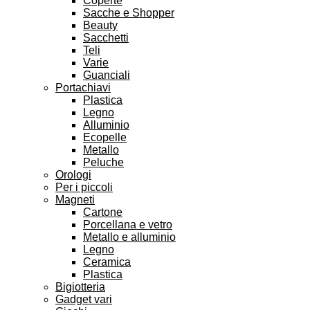
Coperte
Sacche e Shopper
Beauty
Sacchetti
Teli
Varie
Guanciali
Portachiavi
Plastica
Legno
Alluminio
Ecopelle
Metallo
Peluche
Orologi
Per i piccoli
Magneti
Cartone
Porcellana e vetro
Metallo e alluminio
Legno
Ceramica
Plastica
Bigiotteria
Gadget vari