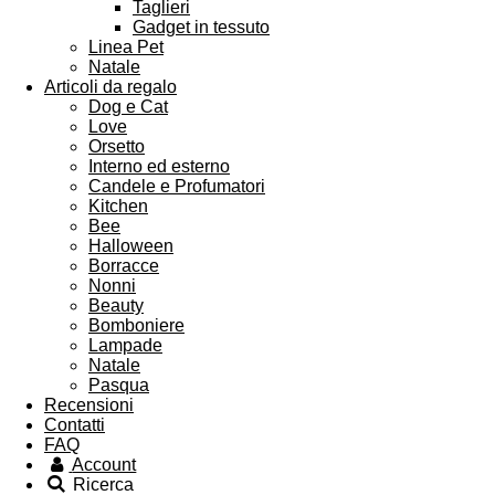
Taglieri
Gadget in tessuto
Linea Pet
Natale
Articoli da regalo
Dog e Cat
Love
Orsetto
Interno ed esterno
Candele e Profumatori
Kitchen
Bee
Halloween
Borracce
Nonni
Beauty
Bomboniere
Lampade
Natale
Pasqua
Recensioni
Contatti
FAQ
Account
Ricerca