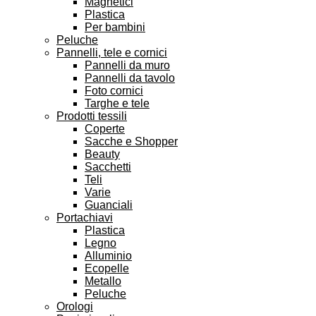
Magnetici
Plastica
Per bambini
Peluche
Pannelli, tele e cornici
Pannelli da muro
Pannelli da tavolo
Foto cornici
Targhe e tele
Prodotti tessili
Coperte
Sacche e Shopper
Beauty
Sacchetti
Teli
Varie
Guanciali
Portachiavi
Plastica
Legno
Alluminio
Ecopelle
Metallo
Peluche
Orologi