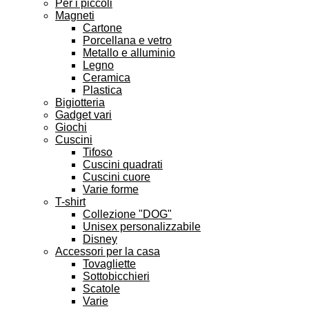
Per i piccoli
Magneti
Cartone
Porcellana e vetro
Metallo e alluminio
Legno
Ceramica
Plastica
Bigiotteria
Gadget vari
Giochi
Cuscini
Tifoso
Cuscini quadrati
Cuscini cuore
Varie forme
T-shirt
Collezione "DOG"
Unisex personalizzabile
Disney
Accessori per la casa
Tovagliette
Sottobicchieri
Scatole
Varie