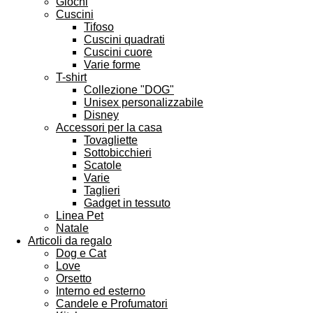
Giochi
Cuscini
Tifoso
Cuscini quadrati
Cuscini cuore
Varie forme
T-shirt
Collezione "DOG"
Unisex personalizzabile
Disney
Accessori per la casa
Tovagliette
Sottobicchieri
Scatole
Varie
Taglieri
Gadget in tessuto
Linea Pet
Natale
Articoli da regalo
Dog e Cat
Love
Orsetto
Interno ed esterno
Candele e Profumatori