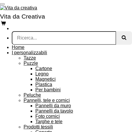
Vai
al
Vita da Creativa
contenuto
principale
Home
I personalizzabili
Tazze
Puzzle
Cartone
Legno
Magnetici
Plastica
Per bambini
Peluche
Pannelli, tele e cornici
Pannelli da muro
Pannelli da tavolo
Foto cornici
Targhe e tele
Prodotti tessili