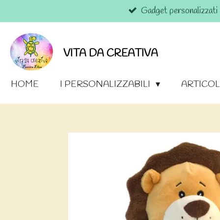
Gadget personalizzati
Vai
al
contenuto
principale
VITA DA CREATIVA
HOME
I PERSONALIZZABILI
ARTICOL