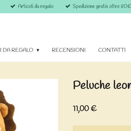
Articoli da regalo
Spedizione gratis oltre 80
I DA REGALO
RECENSIONI
CONTATTI
Peluche leo
11,00 €