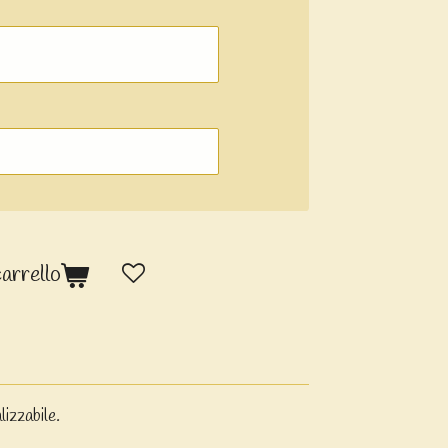
carrello
izzabile.