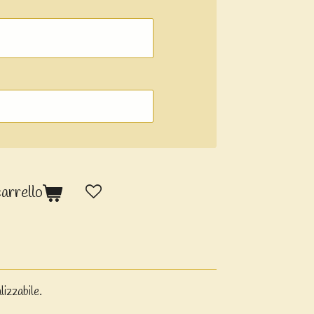
carrello
izzabile.