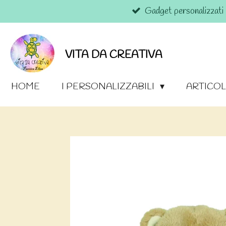
Gadget personalizzati
Vai
al
contenuto
principale
VITA DA CREATIVA
HOME
I PERSONALIZZABILI
ARTICOL