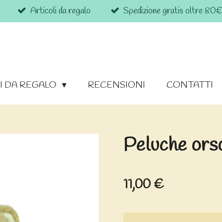
Articoli da regalo
Spedizione gratis oltre 80
I DA REGALO
RECENSIONI
CONTATTI
Peluche ors
11,00 €