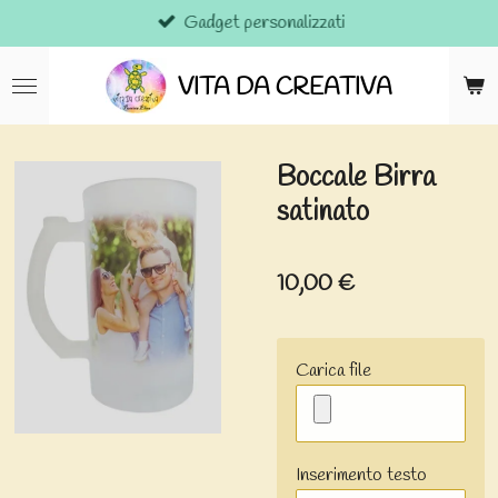
Gadget personalizzati
Vai
al
contenuto
VITA DA CREATIVA
principale
Boccale Birra
satinato
10,00 €
Carica file
Inserimento testo