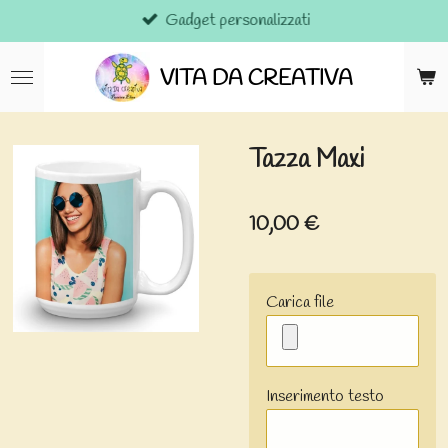
Gadget personalizzati
Vai
al
contenuto
VITA DA CREATIVA
principale
Tazza Maxi
10,00 €
Carica file
Inserimento testo