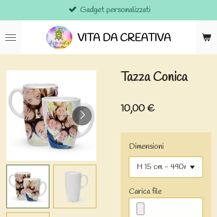
Gadget personalizzati
Vai
al
contenuto
VITA DA CREATIVA
principale
Tazza Conica
10,00 €
Dimensioni
Carica file